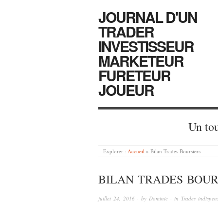
JOURNAL D'UN
TRADER
INVESTISSEUR
MARKETEUR
FURETEUR
JOUEUR
Un tou
Explorer :
Accueil
»
Bilan Trades Boursiers
BILAN TRADES BOUR
juillet 24, 2016
· by
Dominic
· in
Trades indispen